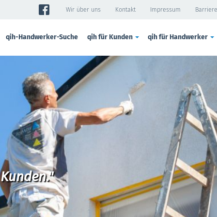
Wir über uns
Kontakt
Impressum
Barriere
qih-Handwerker-Suche
qih für Kunden
qih für Handwerker
 Kunden."