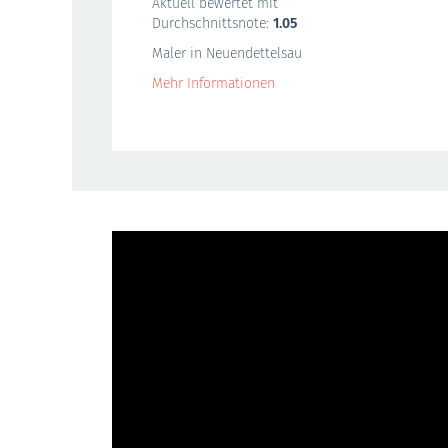
Aktuell bewertet mit
Durchschnittsnote:
1.05
Maler in Neuendettelsau
Mehr Informationen