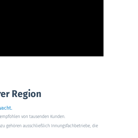
rer Region
wacht.
– empfohlen von tausenden Kunden.
azu gehören ausschließlich Innungsfachbetriebe, die