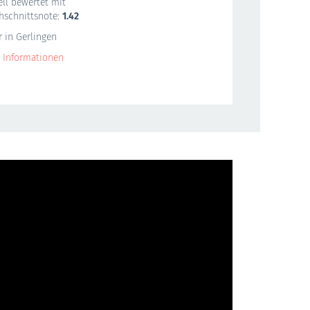
ell bewertet mit
hschnittsnote:
1.42
r in Gerlingen
 Informationen