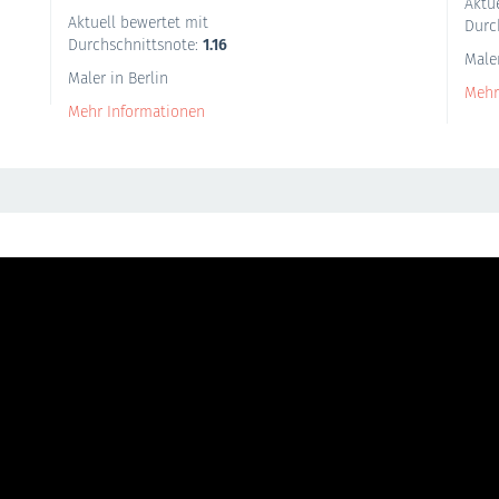
Aktu
Aktuell bewertet mit
Durc
Durchschnittsnote:
1.16
Male
Maler in Berlin
Mehr
Mehr Informationen