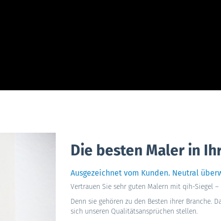
Die besten Maler in Ih
Ausgezeichnet vom Kunden. Neutral über
Vertrauen Sie sehr guten Malern mit qih-Siegel 
Denn sie gehören zu den Besten ihrer Branche. D
sich unseren Qualitätsansprüchen stellen.