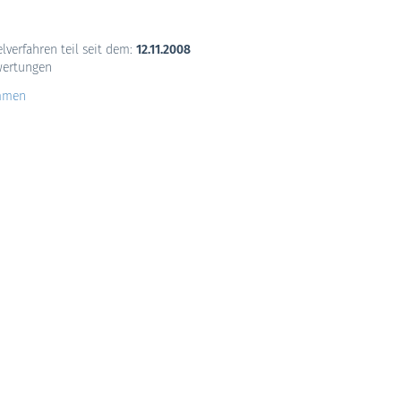
lverfahren teil seit dem:
12.11.2008
wertungen
mmen