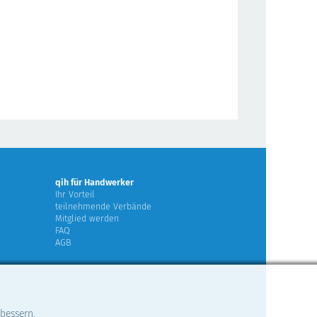
qih für Handwerker
Ihr Vorteil
teilnehmende Verbände
Mitglied werden
FAQ
AGB
rbessern.