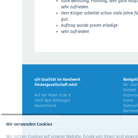
Gute Beratung, Planung, sehr gute Ausf
sehr zufrieden.
Herr Krüger arbeitet schon viele Jahre f
gut.
Auftrag wurde promt erledigt-
sehr zufrieden!
qih Qualität im Handwerk
Navigat
Fördergesellschaft mbH
Wir über
Kontakt
Auf der Roten Erde 9
Impres
34537 Bad Wildungen
Home
Deutschland
Datensc
Barriere
T: 05621-7919-74
Presse
F: 05621-7919-89
Wir verwenden Cookies
E: service@qih.de
Wir nutzen Cookies auf unserer Website. Einige von ihnen sind essenz