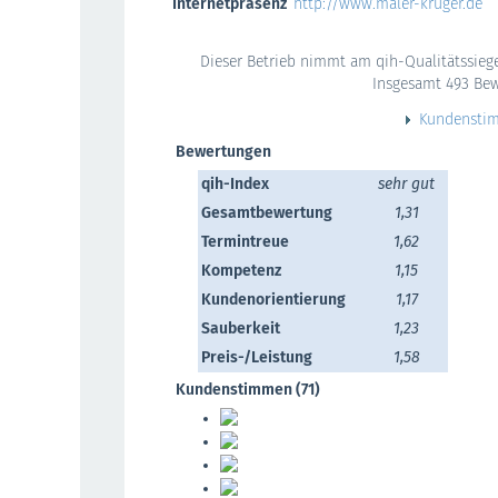
Internetpräsenz
http://www.maler-krüger.de
Dieser Betrieb nimmt am qih-Qualitätssiege
Insgesamt 493 Be
Kundensti
Bewertungen
qih-Index
sehr gut
Gesamtbewertung
1,31
Termintreue
1,62
Kompetenz
1,15
Kundenorientierung
1,17
Sauberkeit
1,23
Preis-/Leistung
1,58
Kundenstimmen (71)