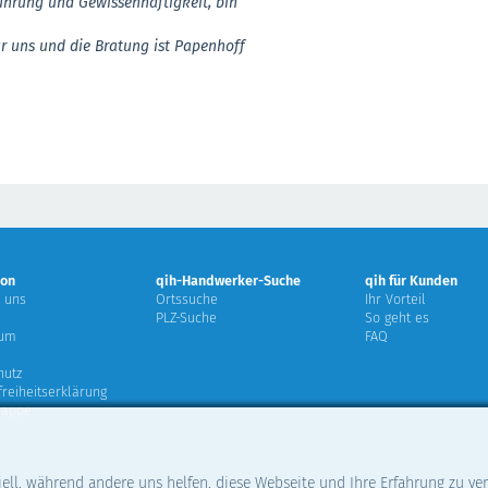
ührung und Gewissenhaftigkeit, bin
ür uns und die Bratung ist Papenhoff
ion
qih-Handwerker-Suche
qih für Kunden
 uns
Ortssuche
Ihr Vorteil
PLZ-Suche
So geht es
sum
FAQ
hutz
freiheitserklärung
mappe
iell, während andere uns helfen, diese Webseite und Ihre Erfahrung zu ve