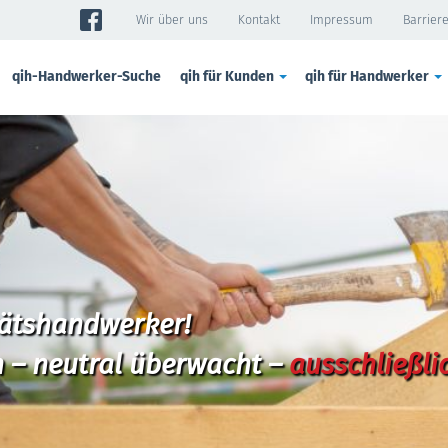
Wir über uns
Kontakt
Impressum
Barriere
qih-Handwerker-Suche
qih für Kunden
qih für Handwerker
tätshandwerker!
 – neutral überwacht –
ausschließli