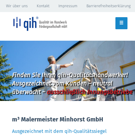
Wir über uns
Kontakt
Impressum
Barrierefreiheitserklärung
Finden Sie Ihren qih-Qualitätshandwerker!
Ausgezeichnet vom Kunden – neutral
überwacht –
ausschließlich Innungsbetriebe
m³ Malermeister Minhorst GmbH
Ausgezeichnet mit dem qih-Qualitätssiegel