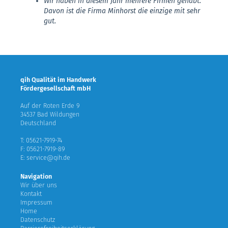
Wir haben in diesem Jahr mehrere Firmen gehabt.
Davon ist die Firma Minhorst die einzige mit sehr
gut.
qih Qualität im Handwerk
Fördergesellschaft mbH
Auf der Roten Erde 9
34537 Bad Wildungen
Deutschland
T: 05621-7919-74
F: 05621-7919-89
E: service@qih.de
Navigation
Wir über uns
Kontakt
Impressum
Home
Datenschutz