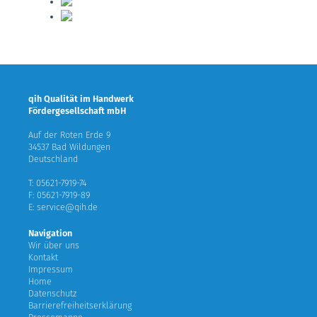
qih Qualität im Handwerk
Fördergesellschaft mbH
Auf der Roten Erde 9
34537 Bad Wildungen
Deutschland
T: 05621-7919-74
F: 05621-7919-89
E: service@qih.de
Navigation
Wir über uns
Kontakt
Impressum
Home
Datenschutz
Barrierefreiheitserklärung