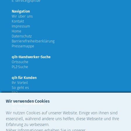
E: service@qih.de
Navigation
Wir über uns
Kontakt
Impressum
Home
Datenschutz
Barrierefreiheitserklärung
Pressemappe
qih-Handwerker-Suche
Ortssuche
PLZ-Suche
qih für Kunden
Ihr Vorteil
So geht es
FAQ
Wir verwenden Cookies
qih für Handwerker
Ihr Vorteil
Wir nutzen Cookies auf unserer Website. Einige von ihnen sind
teilnehmende Verbände
Mitglied werden
essenziell, während andere uns helfen, diese Webseite und Ihre
FAQ
Erfahrung zu verbessern.
AGB
Näher Informationen erhalten Sie in unserer