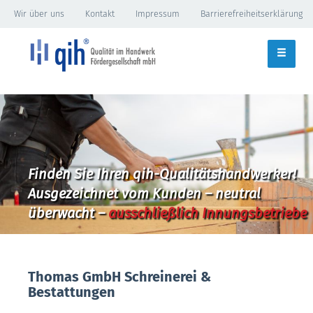
Wir über uns
Kontakt
Impressum
Barrierefreiheitserklärung
Finden Sie Ihren qih-Qualitätshandwerker!
Ausgezeichnet vom Kunden – neutral
überwacht –
ausschließlich Innungsbetriebe
Thomas GmbH Schreinerei &
Bestattungen