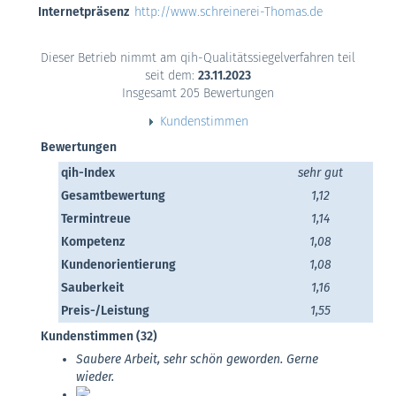
Internetpräsenz
http://www.schreinerei-Thomas.de
Dieser Betrieb nimmt am qih-Qualitätssiegelverfahren teil
seit dem:
23.11.2023
Insgesamt 205 Bewertungen
Kundenstimmen
Bewertungen
qih-Index
sehr gut
Gesamtbewertung
1,12
Termintreue
1,14
Kompetenz
1,08
Kundenorientierung
1,08
Sauberkeit
1,16
Preis-/Leistung
1,55
Kundenstimmen (32)
Saubere Arbeit, sehr schön geworden. Gerne
wieder.