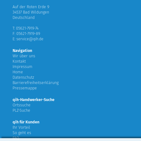
Auf der Roten Erde 9
34537 Bad Wildungen
Deutschland
T: 05621-7919-74
F: 05621-7919-89
E: service@qih.de
Navigation
Wir über uns
Kontakt
Impressum
Home
Datenschutz
Barrierefreiheitserklärung
Pressemappe
qih-Handwerker-Suche
Ortssuche
PLZ-Suche
qih für Kunden
Ihr Vorteil
So geht es
FAQ