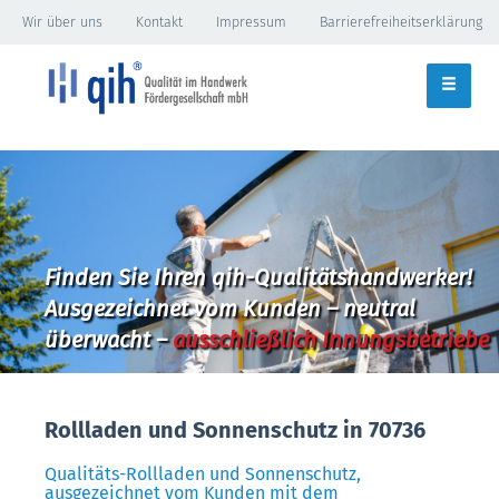
Wir über uns
Kontakt
Impressum
Barrierefreiheitserklärung
Finden Sie Ihren qih-Qualitätshandwerker!
Ausgezeichnet vom Kunden – neutral
überwacht –
ausschließlich Innungsbetriebe
Rollladen und Sonnenschutz in 70736
Qualitäts-Rollladen und Sonnenschutz,
ausgezeichnet vom Kunden mit dem