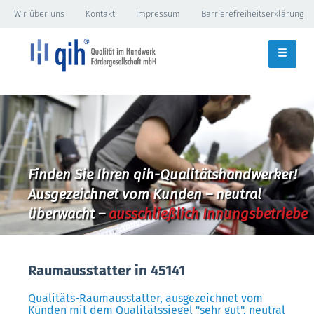
Wir über uns
Kontakt
Impressum
Barrierefreiheitserklärung
Finden Sie Ihren qih-Qualitätshandwerker!
Ausgezeichnet vom Kunden – neutral
überwacht –
ausschließlich Innungsbetriebe
Raumausstatter in 45141
Qualitäts-Raumausstatter, ausgezeichnet vom
Kunden mit dem Qualitätssiegel "sehr gut", neutral