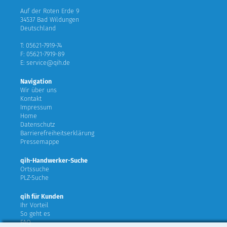
Auf der Roten Erde 9
34537 Bad Wildungen
Deutschland
T: 05621-7919-74
F: 05621-7919-89
E: service@qih.de
Navigation
Wir über uns
Kontakt
Impressum
Home
Datenschutz
Barrierefreiheitserklärung
Pressemappe
qih-Handwerker-Suche
Ortssuche
PLZ-Suche
qih für Kunden
Ihr Vorteil
So geht es
FAQ