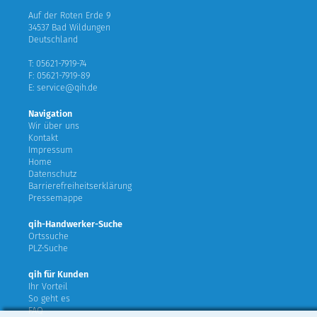
Auf der Roten Erde 9
34537 Bad Wildungen
Deutschland
T: 05621-7919-74
F: 05621-7919-89
E: service@qih.de
Navigation
Wir über uns
Kontakt
Impressum
Home
Datenschutz
Barrierefreiheitserklärung
Pressemappe
qih-Handwerker-Suche
Ortssuche
PLZ-Suche
qih für Kunden
Ihr Vorteil
So geht es
FAQ