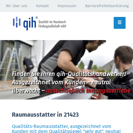
Wir über uns
Kontakt
Impressum
Barrierefreiheitserklärung
Finden Sie Ihren qih-Qualitätshandwerker!
Ausgezeichnet vom Kunden – neutral
überwacht –
ausschließlich Innungsbetriebe
Raumausstatter in 21423
Qualitäts-Raumausstatter, ausgezeichnet vom
Kunden mit dem Qualitätssiegel "sehr gut", neutral