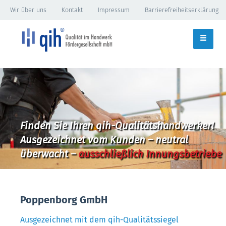
Wir über uns
Kontakt
Impressum
Barrierefreiheitserklärung
Finden Sie Ihren qih-Qualitätshandwerker!
Ausgezeichnet vom Kunden – neutral
überwacht –
ausschließlich Innungsbetriebe
Poppenborg GmbH
Ausgezeichnet mit dem qih-Qualitätssiegel