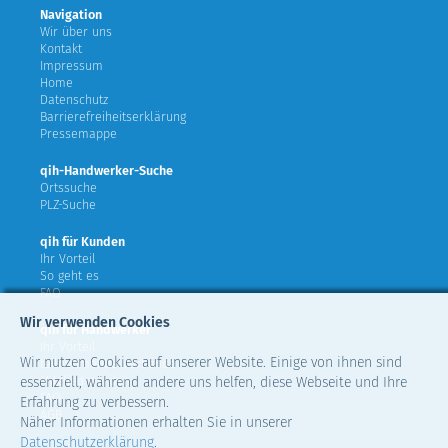
Navigation
Wir über uns
Kontakt
Impressum
Home
Datenschutz
Barrierefreiheitserklärung
Pressemappe
qih-Handwerker-Suche
Ortssuche
PLZ-Suche
qih für Kunden
Ihr Vorteil
So geht es
FAQ
Wir verwenden Cookies
qih für Handwerker
Ihr Vorteil
Wir nutzen Cookies auf unserer Website. Einige von ihnen sind
teilnehmende Verbände
Mitglied werden
essenziell, während andere uns helfen, diese Webseite und Ihre
FAQ
Erfahrung zu verbessern.
AGB
Näher Informationen erhalten Sie in unserer
Datenschutzerklärung
.