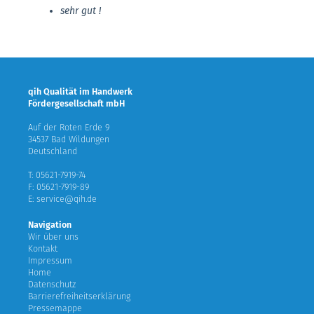
sehr gut !
qih Qualität im Handwerk
Fördergesellschaft mbH
Auf der Roten Erde 9
34537 Bad Wildungen
Deutschland
T: 05621-7919-74
F: 05621-7919-89
E: service@qih.de
Navigation
Wir über uns
Kontakt
Impressum
Home
Datenschutz
Barrierefreiheitserklärung
Pressemappe