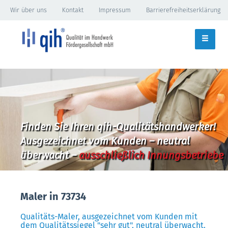
Wir über uns
Kontakt
Impressum
Barrierefreiheitserklärung
Finden Sie Ihren qih-Qualitätshandwerker!
Ausgezeichnet vom Kunden – neutral
überwacht –
ausschließlich Innungsbetriebe
Maler in 73734
Qualitäts-Maler, ausgezeichnet vom Kunden mit
dem Qualitätssiegel "sehr gut", neutral überwacht.