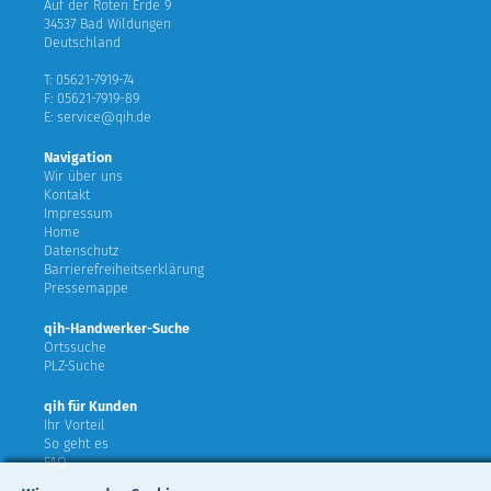
Auf der Roten Erde 9
34537 Bad Wildungen
Deutschland
T: 05621-7919-74
F: 05621-7919-89
E: service@qih.de
Navigation
Wir über uns
Kontakt
Impressum
Home
Datenschutz
Barrierefreiheitserklärung
Pressemappe
qih-Handwerker-Suche
Ortssuche
PLZ-Suche
qih für Kunden
Ihr Vorteil
So geht es
FAQ