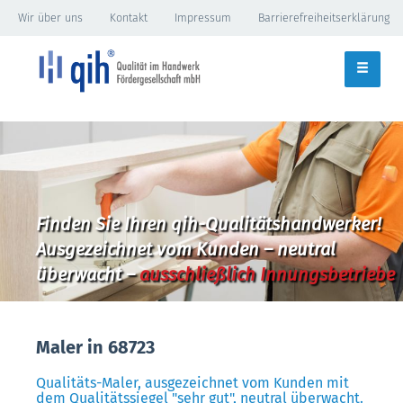
Wir über uns
Kontakt
Impressum
Barrierefreiheitserklärung
Finden Sie Ihren qih-Qualitätshandwerker!
Ausgezeichnet vom Kunden – neutral
überwacht –
ausschließlich Innungsbetriebe
Maler in 68723
Qualitäts-Maler, ausgezeichnet vom Kunden mit
dem Qualitätssiegel "sehr gut", neutral überwacht.