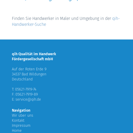
Finden Sie Handwerker in Maler und Umgebung in der
qih-
Handwerker-Suche
qih Qualität im Handwerk
Fördergesellschaft mbH
Auf der Roten Erde 9
34537 Bad Wildungen
Deutschland
T: 05621-7919-74
F: 05621-7919-89
E: service@qih.de
Navigation
Wir über uns
Kontakt
Impressum
Home