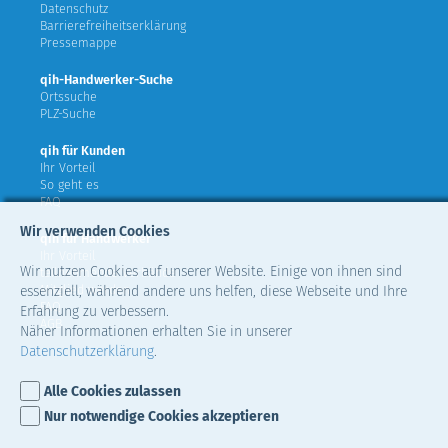
Datenschutz
Barrierefreiheitserklärung
Pressemappe
qih-Handwerker-Suche
Ortssuche
PLZ-Suche
qih für Kunden
Ihr Vorteil
So geht es
FAQ
Wir verwenden Cookies
qih für Handwerker
Ihr Vorteil
Wir nutzen Cookies auf unserer Website. Einige von ihnen sind
teilnehmende Verbände
Mitglied werden
essenziell, während andere uns helfen, diese Webseite und Ihre
FAQ
Erfahrung zu verbessern.
AGB
Näher Informationen erhalten Sie in unserer
Datenschutzerklärung
.
Alle Cookies zulassen
Nur notwendige Cookies akzeptieren