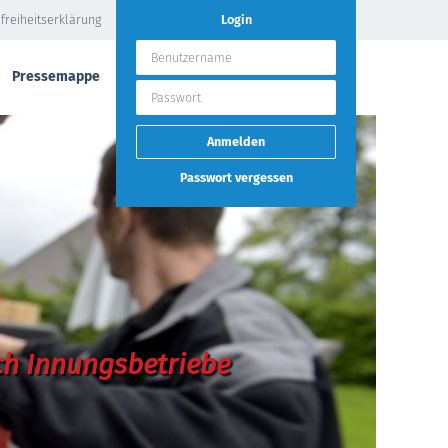
freiheitserklärung
Login
Pressemappe
Passwort vergessen
ch Innungsbetriebe