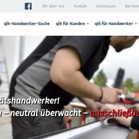
Wir über uns
Kontakt
Impressum
Barriere
qih-Handwerker-Suche
qih für Kunden
qih für Handwerker
tätshandwerker!
 – neutral überwacht –
ausschließli