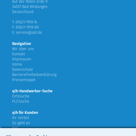
Auf der Roten Erde 9
34537 Bad Wildungen
Deutschland
T: 05621-7919-74
F: 05621-7919-89
E: service@qih.de
Navigation
Wir über uns
Kontakt
Impressum
Home
Datenschutz
Barrierefreiheitserklärung
Pressemappe
qih-Handwerker-Suche
Ortssuche
PLZ-Suche
qih für Kunden
Ihr Vorteil
So geht es
FAQ