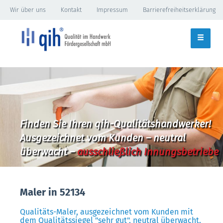
Wir über uns
Kontakt
Impressum
Barrierefreiheitserklärung
Finden Sie Ihren qih-Qualitätshandwerker!
Ausgezeichnet vom Kunden – neutral
überwacht –
ausschließlich Innungsbetriebe
Maler in 52134
Qualitäts-Maler, ausgezeichnet vom Kunden mit
dem Qualitätssiegel "sehr gut", neutral überwacht.