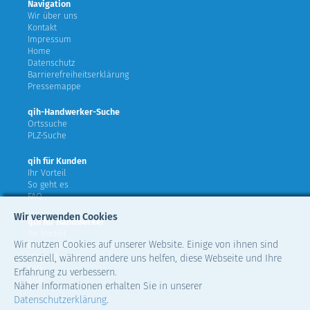
Navigation
Wir über uns
Kontakt
Impressum
Home
Datenschutz
Barrierefreiheitserklärung
Pressemappe
qih-Handwerker-Suche
Ortssuche
PLZ-Suche
qih für Kunden
Ihr Vorteil
So geht es
FAQ
Wir verwenden Cookies
qih für Handwerker
Ihr Vorteil
Wir nutzen Cookies auf unserer Website. Einige von ihnen sind
teilnehmende Verbände
Mitglied werden
essenziell, während andere uns helfen, diese Webseite und Ihre
FAQ
Erfahrung zu verbessern.
AGB
Näher Informationen erhalten Sie in unserer
Datenschutzerklärung
.