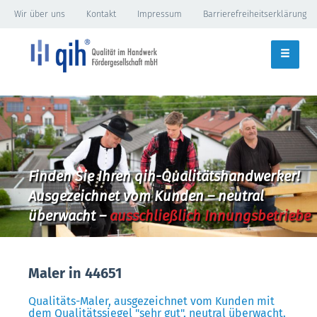
Wir über uns
Kontakt
Impressum
Barrierefreiheitserklärung
Finden Sie Ihren qih-Qualitätshandwerker!
Ausgezeichnet vom Kunden – neutral
überwacht –
ausschließlich Innungsbetriebe
Maler in 44651
Qualitäts-Maler, ausgezeichnet vom Kunden mit
dem Qualitätssiegel "sehr gut", neutral überwacht.