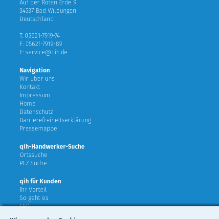
Auf der Roten Erde 9
34537 Bad Wildungen
Deutschland
T: 05621-7919-74
F: 05621-7919-89
E: service@qih.de
Navigation
Wir über uns
Kontakt
Impressum
Home
Datenschutz
Barrierefreiheitserklärung
Pressemappe
qih-Handwerker-Suche
Ortssuche
PLZ-Suche
qih für Kunden
Ihr Vorteil
So geht es
FAQ