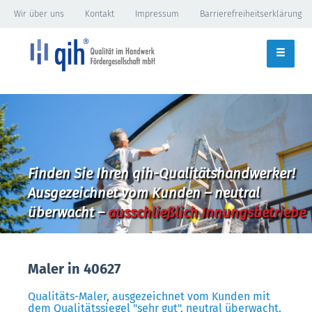
Wir über uns
Kontakt
Impressum
Barrierefreiheitserklärung
Finden Sie Ihren qih-Qualitätshandwerker!
Ausgezeichnet vom Kunden – neutral
überwacht –
ausschließlich Innungsbetriebe
Maler in 40627
Qualitäts-Maler, ausgezeichnet vom Kunden mit
dem Qualitätssiegel "sehr gut", neutral überwacht.