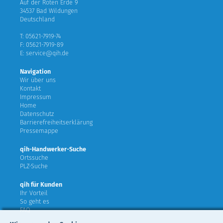
Auf der Roten Erde 9
34537 Bad Wildungen
Deutschland
T: 05621-7919-74
F: 05621-7919-89
E: service@qih.de
Navigation
Wir über uns
Kontakt
Impressum
Home
Datenschutz
Barrierefreiheitserklärung
Pressemappe
qih-Handwerker-Suche
Ortssuche
PLZ-Suche
qih für Kunden
Ihr Vorteil
So geht es
FAQ