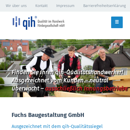
Wir über uns
Kontakt
Impressum
Barrierefreiheitserklärung
Finden Sie Ihren qih-Qualitätshandwerker!
Ausgezeichnet vom Kunden – neutral
überwacht –
ausschließlich Innungsbetriebe
Fuchs Baugestaltung GmbH
Ausgezeichnet mit dem qih-Qualitätssiegel