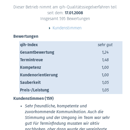
Dieser Betrieb nimmt am qih-Qualitätssiegelverfahren teil
seit dem:
17.01.2008
Insgesamt 595 Bewertungen
Kundenstimmen
Bewertungen
qih-Index
sehr gut
Gesamtbewertung
1,24
Termintreue
1,48
Kompetenz
1,00
Kundenorientierung
1,00
Sauberkeit
1,05
Preis-/Leistung
1,05
Kundenstimmen (159)
Sehr freundliche, kompetente und
zuvorkommende Kommunikation. Auch die
Stimmumg und der Umgang im Team war sehr
gut! Für Terminfindung mussten wir aktiv
nachhaken, aber dann wurde der vereinbarte