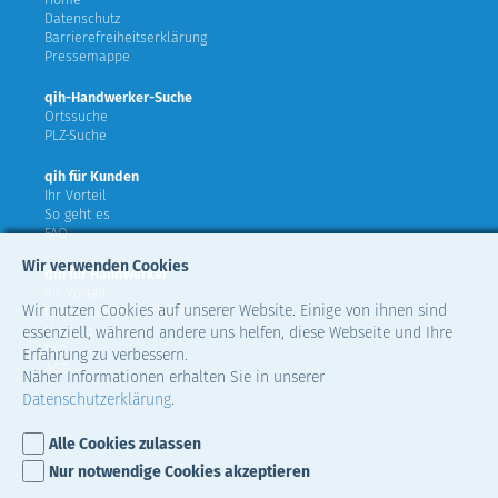
Datenschutz
Barrierefreiheitserklärung
Pressemappe
qih-Handwerker-Suche
Ortssuche
PLZ-Suche
qih für Kunden
Ihr Vorteil
So geht es
FAQ
Wir verwenden Cookies
qih für Handwerker
Ihr Vorteil
Wir nutzen Cookies auf unserer Website. Einige von ihnen sind
teilnehmende Verbände
Mitglied werden
essenziell, während andere uns helfen, diese Webseite und Ihre
FAQ
Erfahrung zu verbessern.
AGB
Näher Informationen erhalten Sie in unserer
Datenschutzerklärung
.
Alle Cookies zulassen
Nur notwendige Cookies akzeptieren