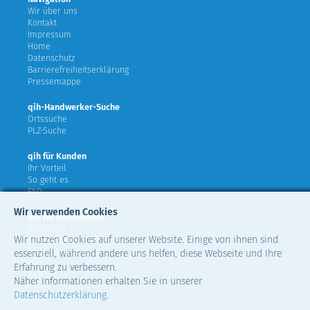
Wir über uns
Kontakt
Impressum
Home
Datenschutz
Barrierefreiheitserklärung
Pressemappe
qih-Handwerker-Suche
Ortssuche
PLZ-Suche
qih für Kunden
Ihr Vorteil
So geht es
FAQ
Wir verwenden Cookies
qih für Handwerker
Ihr Vorteil
Wir nutzen Cookies auf unserer Website. Einige von ihnen sind
teilnehmende Verbände
Mitglied werden
essenziell, während andere uns helfen, diese Webseite und Ihre
FAQ
Erfahrung zu verbessern.
AGB
Näher Informationen erhalten Sie in unserer
Datenschutzerklärung
.