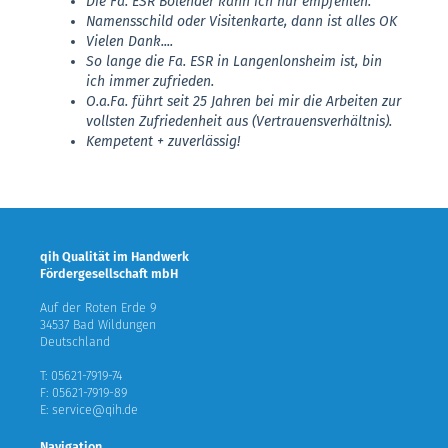
Die Fa. ESR Bolender kann ich nur empfehlen.
Namensschild oder Visitenkarte, dann ist alles OK
Vielen Dank....
So lange die Fa. ESR in Langenlonsheim ist, bin
ich immer zufrieden.
O.a.Fa. führt seit 25 Jahren bei mir die Arbeiten zur
vollsten Zufriedenheit aus (Vertrauensverhältnis).
Kempetent + zuverlässig!
qih Qualität im Handwerk
Fördergesellschaft mbH
Auf der Roten Erde 9
34537 Bad Wildungen
Deutschland
T: 05621-7919-74
F: 05621-7919-89
E: service@qih.de
Navigation