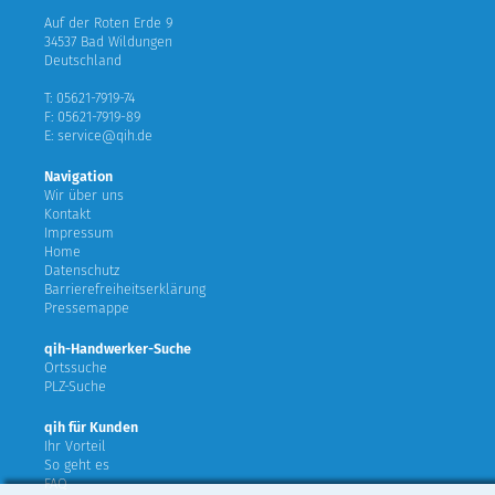
Auf der Roten Erde 9
34537 Bad Wildungen
Deutschland
T: 05621-7919-74
F: 05621-7919-89
E: service@qih.de
Navigation
Wir über uns
Kontakt
Impressum
Home
Datenschutz
Barrierefreiheitserklärung
Pressemappe
qih-Handwerker-Suche
Ortssuche
PLZ-Suche
qih für Kunden
Ihr Vorteil
So geht es
FAQ