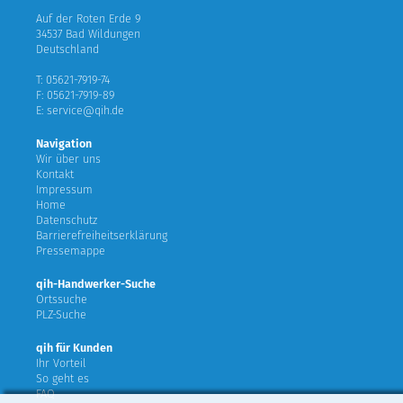
Auf der Roten Erde 9
34537 Bad Wildungen
Deutschland
T: 05621-7919-74
F: 05621-7919-89
E: service@qih.de
Navigation
Wir über uns
Kontakt
Impressum
Home
Datenschutz
Barrierefreiheitserklärung
Pressemappe
qih-Handwerker-Suche
Ortssuche
PLZ-Suche
qih für Kunden
Ihr Vorteil
So geht es
FAQ