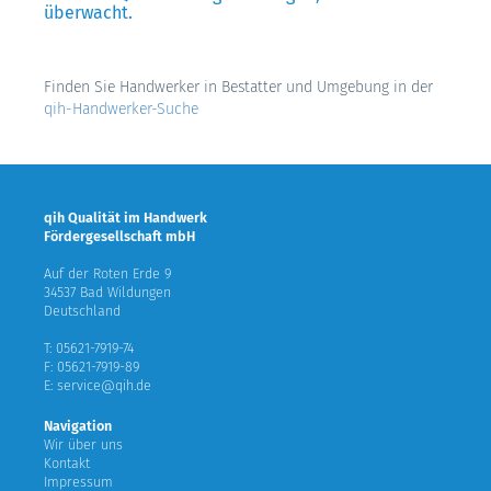
überwacht.
Finden Sie Handwerker in Bestatter und Umgebung in der
qih-Handwerker-Suche
qih Qualität im Handwerk
Fördergesellschaft mbH
Auf der Roten Erde 9
34537 Bad Wildungen
Deutschland
T: 05621-7919-74
F: 05621-7919-89
E: service@qih.de
Navigation
Wir über uns
Kontakt
Impressum