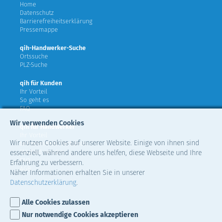
Home
Datenschutz
Barrierefreiheitserklärung
Pressemappe
qih-Handwerker-Suche
Ortssuche
PLZ-Suche
qih für Kunden
Ihr Vorteil
So geht es
FAQ
Wir verwenden Cookies
qih für Handwerker
Ihr Vorteil
Wir nutzen Cookies auf unserer Website. Einige von ihnen sind
teilnehmende Verbände
Mitglied werden
essenziell, während andere uns helfen, diese Webseite und Ihre
FAQ
Erfahrung zu verbessern.
AGB
Näher Informationen erhalten Sie in unserer
Datenschutzerklärung
.
Alle Cookies zulassen
Nur notwendige Cookies akzeptieren