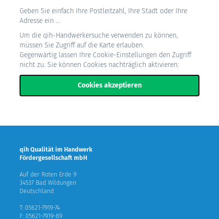
Geben Sie einfach Ihre Postleitzahl, Ihre Stadt oder Ihre
Adresse ein ...
Um die qih-Handwerkersuche verwenden zu können,
müssen Sie Zugriff auf die Karte erlauben.
Gegenwärtig lassen Ihre Cookie-Einstellungen den Zugriff
nicht zu. Sie können Cookies nachträglich aktivieren:
Cookies akzeptieren
qih Qualität im Handwerk
Fördergesellschaft mbH
Auf der Roten Erde 9
34537 Bad Wildungen
Deutschland
T: 05621-7919-74
F: 05621-7919-89