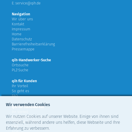
E: service@qih.de
Navigation
Wir über uns
Kontakt
Impressum
Home
Datenschutz
Barrierefreiheitserklärung
Pressemappe
qih-Handwerker-Suche
Ortssuche
PLZ-Suche
qih für Kunden
Ihr Vorteil
So geht es
FAQ
Wir verwenden Cookies
qih für Handwerker
Ihr Vorteil
Wir nutzen Cookies auf unserer Website. Einige von ihnen sind
teilnehmende Verbände
Mitglied werden
essenziell, während andere uns helfen, diese Webseite und Ihre
FAQ
Erfahrung zu verbessern.
AGB